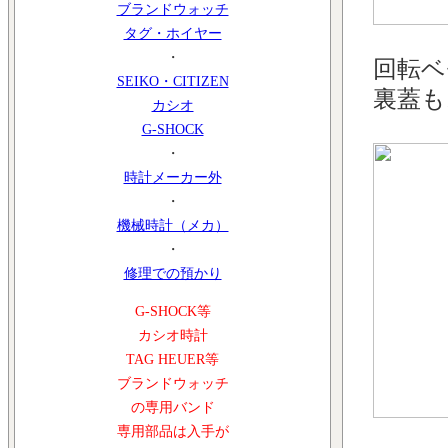
ブランドウォッチ
タグ・ホイヤー
・
回転ベ
SEIKO・CITIZEN
裏蓋も
カシオ
G-SHOCK
・
時計メーカー外
・
機械時計（メカ）
・
修理での預かり
G-SHOCK等
カシオ時計
TAG HEUER等
ブランドウォッチ
の専用バンド
専用部品は入手が