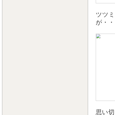
ツツミ
が・・
思い切