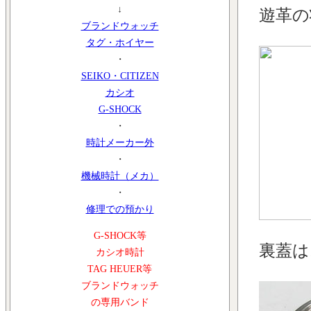
↓
遊革の
ブランドウォッチ
タグ・ホイヤー
・
SEIKO・CITIZEN
カシオ
G-SHOCK
・
時計メーカー外
・
機械時計（メカ）
・
修理での預かり
G-SHOCK等
裏蓋は
カシオ時計
TAG HEUER等
ブランドウォッチ
の専用バンド