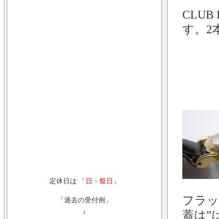
CLUB
す。2
定休日は 「
日・祭日
」
フラッ
「過去の受付例」
↓
蓋は”