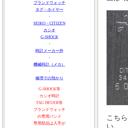
ブランドウォッチ
タグ・ホイヤー
・
SEIKO・CITIZEN
カシオ
G-SHOCK
・
時計メーカー外
・
機械時計（メカ）
・
修理での預かり
G-SHOCK等
カシオ時計
TAG HEUER等
ブランドウォッチ
こちら
の専用バンド
専用部品は入手が
い。