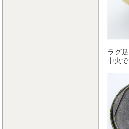
ラグ足
中央で