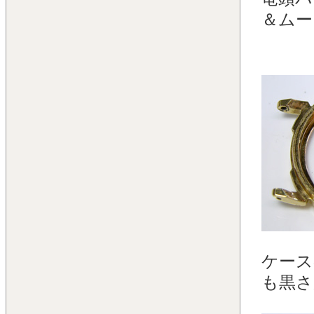
＆ムー
ケース
も黒さ