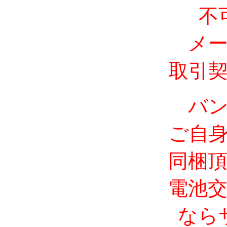
不
メ
取引
バ
ご自
同梱
電池
なら