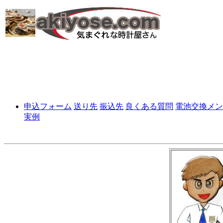
申込フォーム
送り先
振込先
良くある質問
電池交換メン
実例