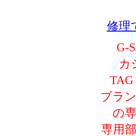
修理
G-
カ
TAG
ブラ
の
専用