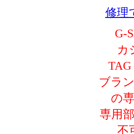
修理
G-
カ
TAG
ブラ
の
専用
不