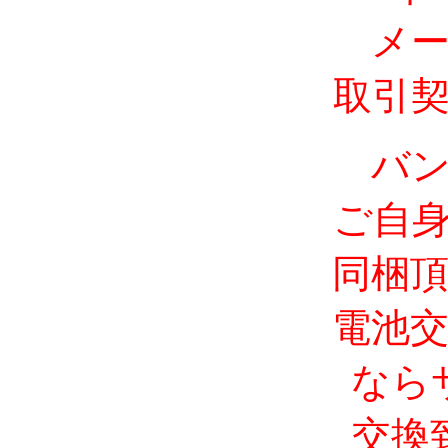
メ
取引
バ
ご自
同梱
電池
なら
交換