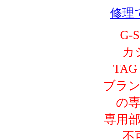
修理
G-
カ
TAG
ブラ
の
専用
不