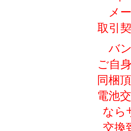
メ
取引
バ
ご自
同梱
電池
なら
交換