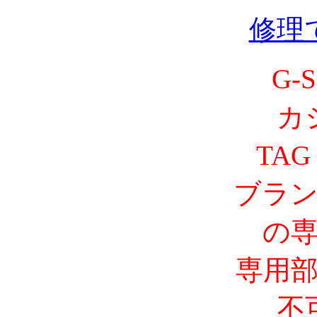
修理
G-
カ
TAG
ブラ
の
専用
不