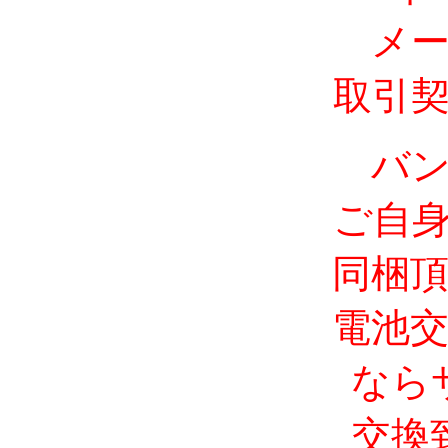
メ
取引
バ
ご自
同梱
電池
なら
交換