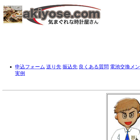
申込フォーム
送り先
振込先
良くある質問
電池交換メン
実例