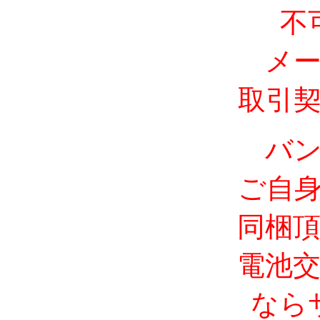
不
メ
取引
バ
ご自
同梱
電池
なら