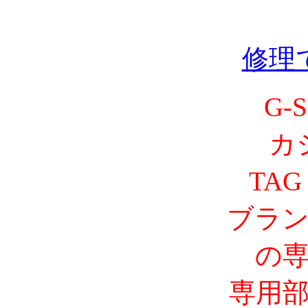
修理
G-
カ
TAG
ブラ
の
専用