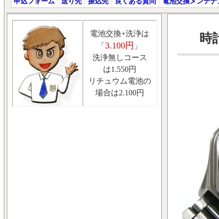
申込フォーム
送り先
振込先
良くある質問
電池交換メンテナ
電池交換+洗浄は
時計
3.100円
「
」
洗浄無しコース
は1.550円
リチュウム電池の
場合は2.100円