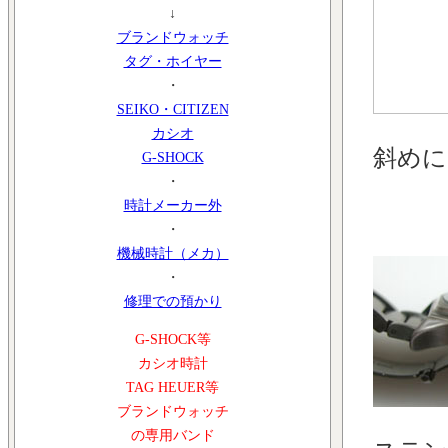
↓
ブランドウォッチ
タグ・ホイヤー
・
SEIKO・CITIZEN
カシオ
斜めに
G-SHOCK
・
時計メーカー外
・
機械時計（メカ）
・
修理での預かり
G-SHOCK等
カシオ時計
TAG HEUER等
ブランドウォッチ
の専用バンド