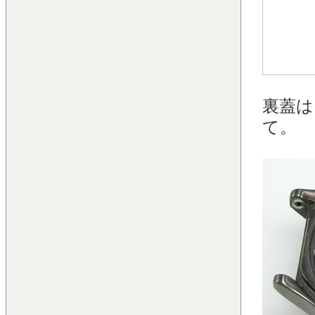
裏蓋は
て。