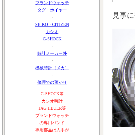
ブランドウォッチ
タグ・ホイヤー
見事に
・
SEIKO・CITIZEN
カシオ
G-SHOCK
・
時計メーカー外
・
機械時計（メカ）
・
修理での預かり
G-SHOCK等
カシオ時計
TAG HEUER等
ブランドウォッチ
の専用バンド
専用部品は入手が