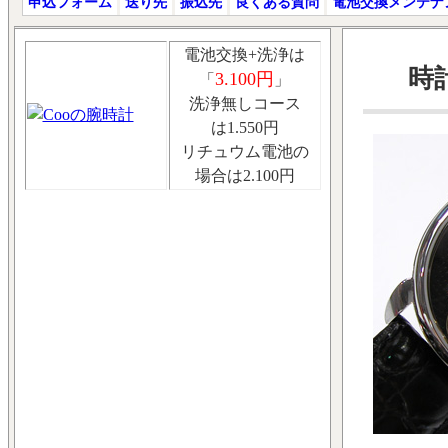
申込フォーム
送り先
振込先
良くある質問
電池交換メンテナ
電池交換+洗浄は
時計
3.100円
「
」
洗浄無しコース
は1.550円
リチュウム電池の
場合は2.100円